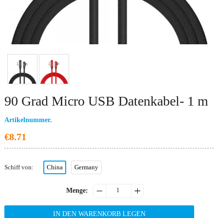
V
M
Mo
Si
90 Grad Micro USB Datenkabel- 1 m
Artikelnummer.
€8.71
Schiff von
:
China
Germany


Menge
:
IN DEN WARENKORB LEGEN