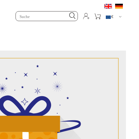



€