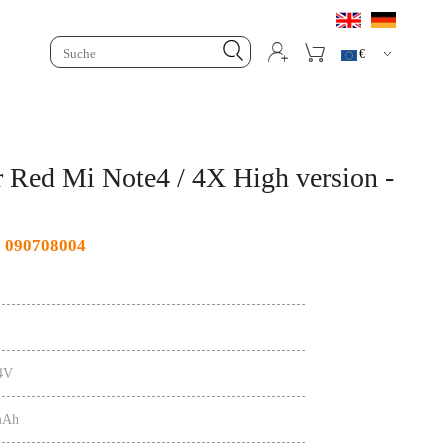



€
 Red Mi Note4 / 4X High version -
lelife Simple
090708004
.4V
mAh