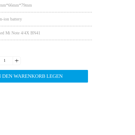
4.2mm*66mm*79mm
m-ion battery
 Red Mi Note 4/4X BN41

N DEN WARENKORB LEGEN