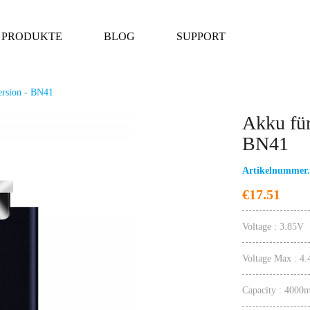
PRODUKTE
BLOG
SUPPORT
ersion - BN41
Akku für
VONUO-Make Mobi
BN41
Artikelnummer.
€17.51
Voltage : 3.85V
Voltage Max : 4
Capacity : 4000