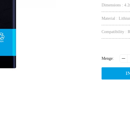
Dimensions : 
Material : Lithiu
Compatibility :

Menge
:
I