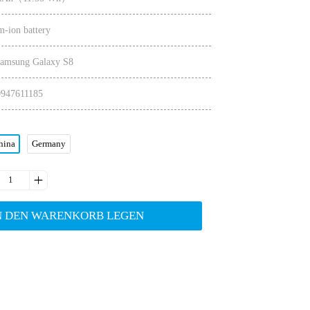
m-ion battery
 Samsung Galaxy S8
0947611185
hina
Germany

N DEN WARENKORB LEGEN