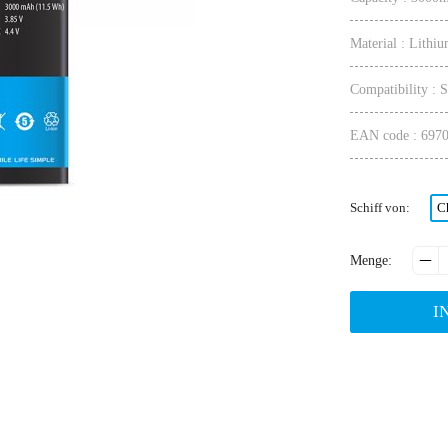
Material : Lithiu
Compatibility :
EAN code : 697
Schiff von
:
C

Menge
:
I