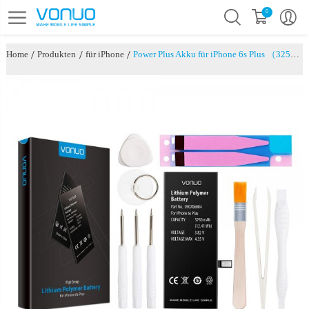
0
/
/
/
Home
Produkten
für iPhone
Power Plus Akku für iPhone 6s Plus （3250mAh）