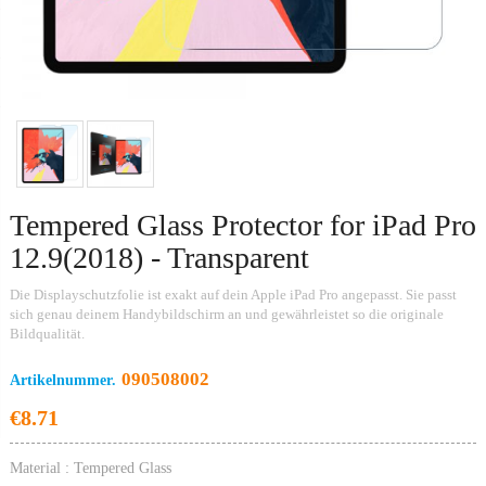
V
M
Mo
Si
Tempered Glass Protector for iPad Pro
12.9(2018) - Transparent
Die Displayschutzfolie ist exakt auf dein Apple iPad Pro angepasst. Sie passt
sich genau deinem Handybildschirm an und gewährleistet so die originale
Bildqualität.
090508002
Artikelnummer.
€8.71
Material : Tempered Glass