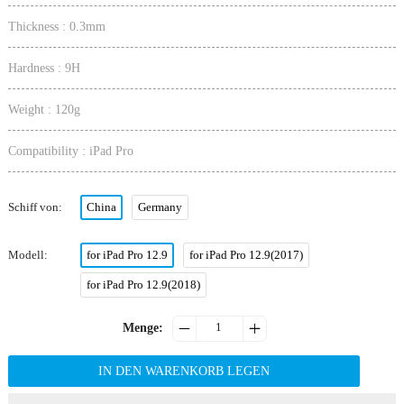
Thickness : 0.3mm
Hardness : 9H
Weight : 120g
Compatibility : iPad Pro
Schiff von
:
China
Germany
Modell
:
for iPad Pro 12.9
for iPad Pro 12.9(2017)
for iPad Pro 12.9(2018)


Menge
:
IN DEN WARENKORB LEGEN