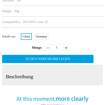
Hardness : 9H
Weight : 60g
Compatibility : HUAWEI mate 20
Schiff von
:
China
Germany


Menge
:
IN DEN WARENKORB LEGEN
Beschreibung