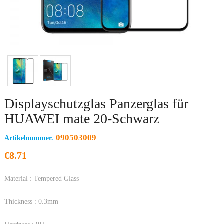
V
M
Mo
Si
Displayschutzglas Panzerglas für
HUAWEI mate 20-Schwarz
090503009
Artikelnummer.
€8.71
Material : Tempered Glass
Thickness : 0.3mm