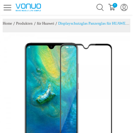
0
/
/
/
Home
Produkten
für Huawei
Displayschutzglas Panzerglas für HUAWEI mate 20-Schwarz