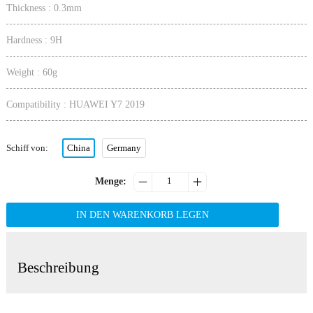
Thickness : 0.3mm
Hardness : 9H
Weight : 60g
Compatibility : HUAWEI Y7 2019
Schiff von
:
China
Germany


Menge
:
IN DEN WARENKORB LEGEN
Beschreibung