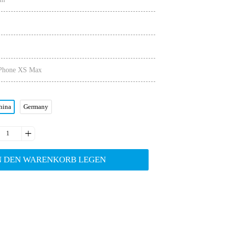
 iPhone XS Max
hina
Germany

N DEN WARENKORB LEGEN