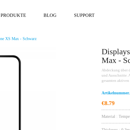
PRODUKTE
BLOG
SUPPORT
hone XS Max - Schwarz
Displays
VONUO-Make Mobi
Max - S
Abdeckung über d
und Ausschnitte. 
gesamten aktiven 
Artikelnummer.
€8.79
Material : Tempe
Thickness : 0.3