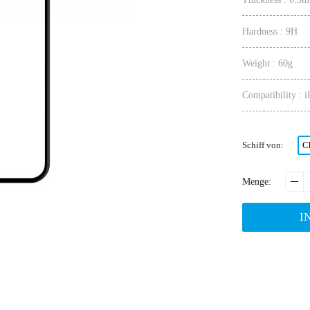
Hardness : 9H
Weight : 60g
Compatibility :
Schiff von
:
C

Menge
:
I