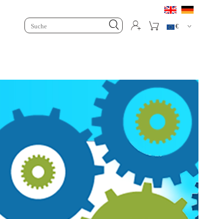



€