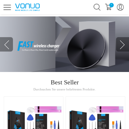
0
prev
next
Best Seller
Durchsuchen Sie unsere beliebtesten Produkte.