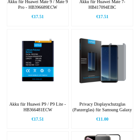
Akku für Huawei Mate 9 / Mate 9
Akku für Huawei Mate 7-
Pro - HB396689ECW
HB417094EBC
€17.51
€17.51
Akku für Huawei P9 / P9 Lite -
Privacy Displayschutzglas
HB366481ECW
(Panzerglas) für Samsung Galaxy
s8
€17.51
€11.00